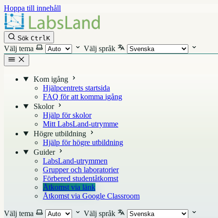
Hoppa till innehåll
Sök
Ctrl
K
Välj tema
Välj språk
Kom igång
Hjälpcentrets startsida
FAQ för att komma igång
Skolor
Hjälp för skolor
Mitt LabsLand-utrymme
Högre utbildning
Hjälp för högre utbildning
Guider
LabsLand-utrymmen
Grupper och laboratorier
Förbered studentåtkomst
Åtkomst via länk
Åtkomst via Google Classroom
Välj tema
Välj språk