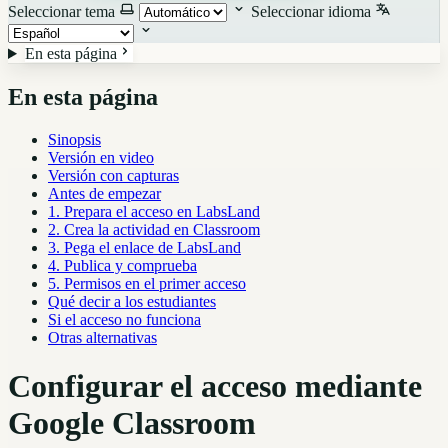
Seleccionar tema
Seleccionar idioma
En esta página
En esta página
Sinopsis
Versión en video
Versión con capturas
Antes de empezar
1. Prepara el acceso en LabsLand
2. Crea la actividad en Classroom
3. Pega el enlace de LabsLand
4. Publica y comprueba
5. Permisos en el primer acceso
Qué decir a los estudiantes
Si el acceso no funciona
Otras alternativas
Configurar el acceso mediante
Google Classroom