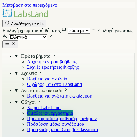
Μετάβαση στο περιεχόμενο
Αναζήτηση
Ctrl
K
Επιλογή χρωματικού θέματος
Επιλογή γλώσσας
Πρώτα βήματα
Αρχική κέντρου βοήθειας
Συχνές ερωτήσεις έναρξης
Σχολεία
Βοήθεια για σχολεία
Ο χώρος μου στο LabsLand
Ανώτατη εκπαίδευση
Βοήθεια για ανώτατη εκπαίδευση
Οδηγοί
Χώροι LabsLand
Ομάδες και εργαστήρια
Προετοιμασία πρόσβασης μαθητών
Πρόσβαση μέσω συνδέσμου
Πρόσβαση μέσω Google Classroom