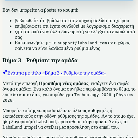
Εάν δεν μπορείτε να βρείτε το κουμπί:
βεβαιωθείτε ότι βρίσκεστε στην αρχική σελίδα του χώρου
επιβεβαιώστε ότι έχετε συνδεθεί με λογαριασμό διαχειριστή
ζητήστε από έναν άλλο διαχειριστή να ελέγξει τα δικαιώματά
σας
Επικοινωνήστε με το
αν ο χώρος
support@labsland.com
φαίνεται να είναι λανθασμένα ρυθμισμένος
Βήμα 3 - Ρυθμίστε την ομάδα
Ενότητα με τίτλο «Βήμα 3 - Ρυθμίστε την ομάδα»
Μετά την επιλογή
Προσθήκη νέας ομάδας
, εισάγετε ένα σαφές
όνομα ομάδας. Ένα καλό όνομα συνήθως περιλαμβάνει το θέμα, το
επίπεδο και το έτος, για παράδειγμα
ή
Technology 2026
Physics
.
2026
Μπορείτε επίσης να προσκαλέσετε άλλους καθηγητές ή
εκπαιδευτικούς στην οθόνη ρύθμισης της ομάδας. Αν το άτομο έχει
ήδη λογαριασμό LabsLand, προστίθεται στην ομάδα. Αν όχι, το
LabsLand μπορεί να στείλει μια πρόσκληση στο email του.
Χρησιμοποιήστε τις προσκλήσεις καθηγητών/εκπαιδευτικών μόνο