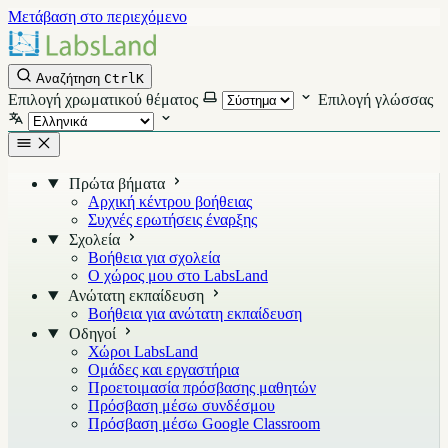
Μετάβαση στο περιεχόμενο
Αναζήτηση
Ctrl
K
Επιλογή χρωματικού θέματος
Επιλογή γλώσσας
Πρώτα βήματα
Αρχική κέντρου βοήθειας
Συχνές ερωτήσεις έναρξης
Σχολεία
Βοήθεια για σχολεία
Ο χώρος μου στο LabsLand
Ανώτατη εκπαίδευση
Βοήθεια για ανώτατη εκπαίδευση
Οδηγοί
Χώροι LabsLand
Ομάδες και εργαστήρια
Προετοιμασία πρόσβασης μαθητών
Πρόσβαση μέσω συνδέσμου
Πρόσβαση μέσω Google Classroom