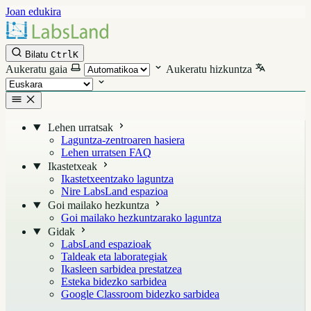
Joan edukira
Bilatu
Ctrl
K
Aukeratu gaia
Aukeratu hizkuntza
Lehen urratsak
Laguntza-zentroaren hasiera
Lehen urratsen FAQ
Ikastetxeak
Ikastetxeentzako laguntza
Nire LabsLand espazioa
Goi mailako hezkuntza
Goi mailako hezkuntzarako laguntza
Gidak
LabsLand espazioak
Taldeak eta laborategiak
Ikasleen sarbidea prestatzea
Esteka bidezko sarbidea
Google Classroom bidezko sarbidea