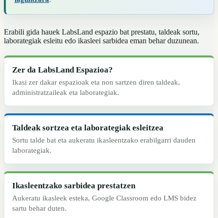
Erabili gida hauek LabsLand espazio bat prestatu, taldeak sortu,
laborategiak esleitu edo ikasleei sarbidea eman behar duzunean.
Zer da LabsLand Espazioa?
Ikasi zer dakar espazioak eta non sartzen diren taldeak,
administratzaileak eta laborategiak.
Taldeak sortzea eta laborategiak esleitzea
Sortu talde bat eta aukeratu ikasleentzako erabilgarri dauden
laborategiak.
Ikasleentzako sarbidea prestatzen
Aukeratu ikasleek esteka, Google Classroom edo LMS bidez
sartu behar duten.