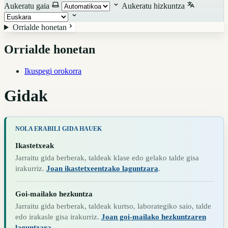
Aukeratu gaia
Aukeratu hizkuntza
Orrialde honetan
Orrialde honetan
Ikuspegi orokorra
Gidak
NOLA ERABILI GIDA HAUEK
Ikastetxeak
Jarraitu gida berberak, taldeak klase edo gelako talde gisa
irakurriz.
Joan ikastetxeentzako laguntzara
.
Goi-mailako hezkuntza
Jarraitu gida berberak, taldeak kurtso, laborategiko saio, talde
edo irakasle gisa irakurriz.
Joan goi-mailako hezkuntzaren
laguntzara
.